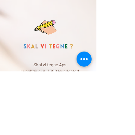
Skal vi tegne Aps
Lynghøjvej 8, 3390 Hundested
+45 31718899
info@skalvitegne.dk
Cvr: 45407349
Handelsbetingelser
PLEASE READ OUR PRIVACY POLICY
SKAL VI