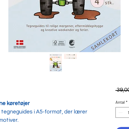
 39,00
Antal
*
ne køretøjer
tegneguides i A5-format, der lærer
motiver.