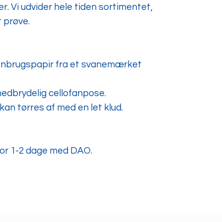
. Vi udvider hele tiden sortimentet,
t prøve.
genbrugspapir fra et svanemærket
nedbrydelig cellofanpose.
an tørres af med en let klud.
 for 1-2 dage med DAO.