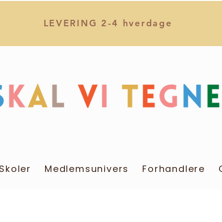
LEVERING 2-4 hverdage
 Skoler
Medlemsunivers
Forhandlere