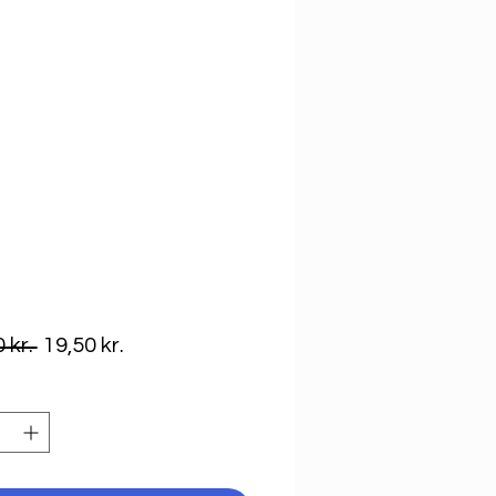
Regulær
Salgspris
 kr. 
19,50 kr.
pris