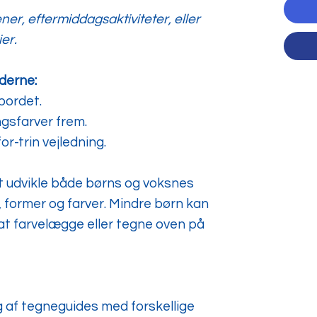
ner, eftermiddagsaktiviteter, eller
er.
derne:
bordet.
ngsfarver frem.
or-trin vejledning.
t udvikle både børns og voksnes
 former og farver. Mindre børn kan
t farvelægge eller tegne oven på
g af tegneguides med forskellige