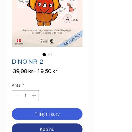
DINO NR. 2
Regulær
Salgspris
 39,00 kr. 
19,50 kr.
pris
Antal
*
Tilføj til kurv
Køb nu