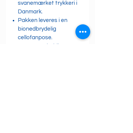
svanemærket trykkeri i
Danmark.
Pakken leveres i en
bionedbrydelig
cellofanpose.
Kortene er holdbare og
kan tørres af med en let
klud.
Levering:
Vi sender din ordre inden
for 1-2 dage med DAO.