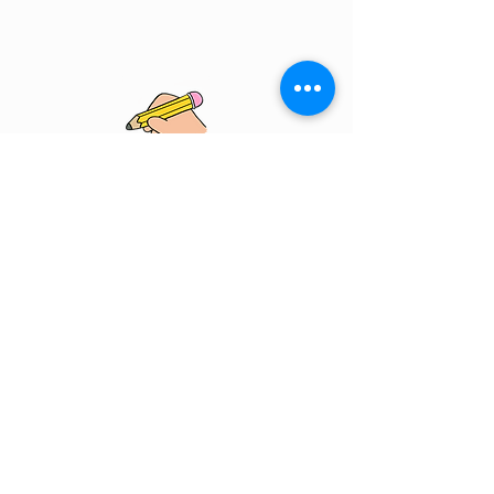
Skal vi tegne Aps
Lynghøjvej 8, 3390 Hundested
+45 31718899
info@skalvitegne.dk
Cvr: 45407349
Handelsbetingelser
PLEASE READ OUR PRIVACY POLICY
SKAL VI